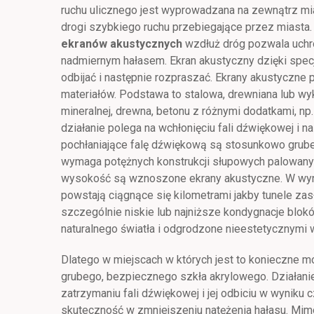
ruchu ulicznego jest wyprowadzana na zewnątrz mia
drogi szybkiego ruchu przebiegające przez miasta
ekranów akustycznych
wzdłuż dróg pozwala uchro
nadmiernym hałasem. Ekran akustyczny dzięki specja
odbijać i następnie rozpraszać. Ekrany akustyczne
materiałów. Podstawa to stalowa, drewniana lub w
mineralnej, drewna, betonu z różnymi dodatkami, np
działanie polega na wchłonięciu fali dźwiękowej i n
pochłaniające falę dźwiękową są stosunkowo grube,
wymaga potężnych konstrukcji słupowych palowanyc
wysokość są wznoszone ekrany akustyczne. W wyni
powstają ciągnące się kilometrami jakby tunele zas
szczególnie niskie lub najniższe kondygnacje blo
naturalnego światła i odgrodzone nieestetycznym
Dlatego w miejscach w których jest to konieczne m
grubego, bezpiecznego szkła akrylowego. Działani
zatrzymaniu fali dźwiękowej i jej odbiciu w wyniku 
skuteczność w zmniejszeniu natężenia hałasu. Mim