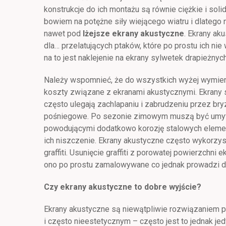
konstrukcje do ich montażu są równie ciężkie i sol
bowiem na potężne siły wiejącego wiatru i dlateg
nawet pod
lżejsze ekrany akustyczne
. Ekrany ak
dla… przelatujących ptaków, które po prostu ich ni
na to jest naklejenie na ekrany sylwetek drapieżnyc
Należy wspomnieć, że do wszystkich wyżej wymien
koszty związane z ekranami akustycznymi. Ekrany 
często ulegają zachlapaniu i zabrudzeniu przez b
pośniegowe. Po sezonie zimowym muszą być umyt
powodującymi dodatkowo korozję stalowych elem
ich niszczenie. Ekrany akustyczne często wykorzy
graffiti. Usunięcie graffiti z porowatej powierzchni 
ono po prostu zamalowywane co jednak prowadzi do
Czy ekrany akustyczne to dobre wyjście?
Ekrany akustyczne są niewątpliwie rozwiązaniem 
i często nieestetycznym – często jest to jednak 