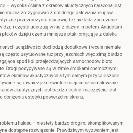
idne – wysoka ściana z ekranów akustycznych narażona jest
o nie można zrezygnować z solidnego palowania słupów
ustyczne przeźroczyste stanowią też nie lada zagrożenie
e widzą i często uderzają w nie z dużym impetem. Antidotum
h ptaków dzięki czemu mniejsze ptaki omijają je z daleka.
ionych uciążliwości dochodzą dodatkowe i wcale niemałe
są często usytuowane tuż przy jezdniach więc zimą bardzo
ryzgające spod kół przejeżdżających samochodów błoto
e. Drogi posypywane są w zimie środkami chemicznymi
entów ekranów akustycznych a tym samym przyśpieszone
stywane są również jako świetne miejsce na namalowanie
ekranów akustycznych jest bardzo trudne i najczęściej jest
 obniżenia estetyki powierzchni ekranu.
problemu hałasu – niestety bardzo drogim, skomplikowanym
jedyne dostępne rozwiązanie. Prawdziwym wyzwaniem jest