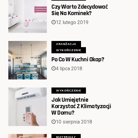
Czy Warto Zdecydować
Się Na Kominek?
12 lutego 2019
ARANŻACJA
WYKOŃCZENIE
Po Co W Kuchni Okap?
4 lipca 2018
WYKOŃCZENIE
Jak Umiejętnie
Korzystać Z Klimatyzacji
W Domu?
10 sierpnia 2018
MATERIAŁY