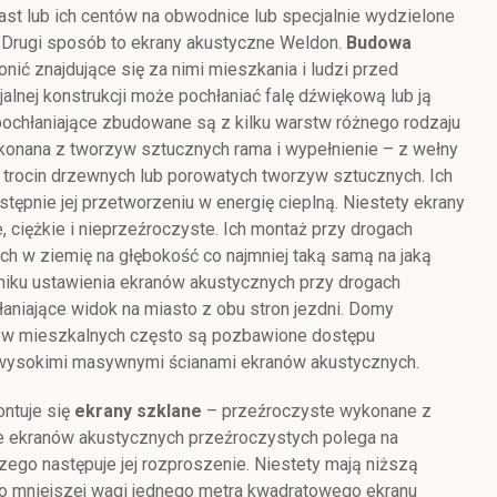
st lub ich centów na obwodnice lub specjalnie wydzielone
. Drugi sposób to ekrany akustyczne Weldon.
Budowa
nić znajdujące się za nimi mieszkania i ludzi przed
lnej konstrukcji może pochłaniać falę dźwiękową lub ją
 pochłaniające zbudowane są z kilku warstw różnego rodzaju
ykonana z tworzyw sztucznych rama i wypełnienie – z wełny
. trocin drzewnych lub porowatych tworzyw sztucznych. Ich
astępnie jej przetworzeniu w energię cieplną. Niestety ekrany
 ciężkie i nieprzeźroczyste. Ich montaż przy drogach
h w ziemię na głębokość co najmniej taką samą na jaką
ku ustawienia ekranów akustycznych przy drogach
łaniające widok na miasto z obu stron jezdni. Domy
ków mieszkalnych często są pozbawione dostępu
i wysokimi masywnymi ścianami ekranów akustycznych.
ontuje się
ekrany szklane
– przeźroczyste wykonane z
e ekranów akustycznych przeźroczystych polega na
czego następuje jej rozproszenie. Niestety mają niższą
o mniejszej wagi jednego metra kwadratowego ekranu