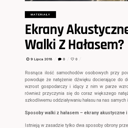
MATERIAŁY
Ekrany Akustycz
Walki Z Hałasem?
9 Lipca 2018
0
0
Rosnąca ilość samochodów osobowych przy powo
powoduje że natężenie dźwięku docierające do d
wzrost gospodarczy i idący z nim w parze wzro
również przyczynia się do coraz większego natę
szkodliwemu oddziaływaniu hałasu na nas samych 
Sposoby walki z hałasem – ekrany akustyczne i
Istnieją w zasadzie tylko dwa sposoby obrony prz