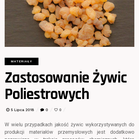
MATERIAŁY
Zastosowanie Żywic
Poliestrowych
5 Lipca 2018
0
0
W wielu przypadkach jakość żywic wykorzystywanych do
produkcji materiałów przemysłowych jest dodatkowo