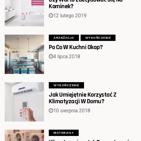
Kominek?
12 lutego 2019
ARANŻACJA
WYKOŃCZENIE
Po Co W Kuchni Okap?
4 lipca 2018
WYKOŃCZENIE
Jak Umiejętnie Korzystać Z
Klimatyzacji W Domu?
10 sierpnia 2018
MATERIAŁY