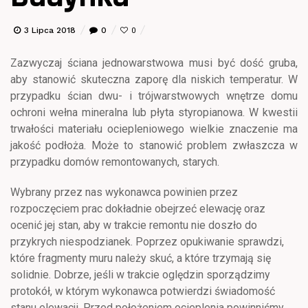
3 Lipca 2018
0
0
Zazwyczaj ściana jednowarstwowa musi być dość gruba,
aby stanowić skuteczna zaporę dla niskich temperatur. W
przypadku ścian dwu- i trójwarstwowych wnętrze domu
ochroni wełna mineralna lub płyta styropianowa. W kwestii
trwałości materiału ociepleniowego wielkie znaczenie ma
jakość podłoża. Może to stanowić problem zwłaszcza w
przypadku domów remontowanych, starych.
Wybrany przez nas wykonawca powinien przez
rozpoczęciem prac dokładnie obejrzeć elewację oraz
ocenić jej stan, aby w trakcie remontu nie doszło do
przykrych niespodzianek. Poprzez opukiwanie sprawdzi,
które fragmenty muru należy skuć, a które trzymają się
solidnie. Dobrze, jeśli w trakcie oględzin sporządzimy
protokół, w którym wykonawca potwierdzi świadomość
stanu elewacji. Przed położeniem ocieplenia powinniśmy