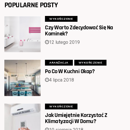
POPULARNE POSTY
WYKOŃCZENIE
Czy Warto Zdecydować Się Na
Kominek?
12 lutego 2019
ARANŻACJA
WYKOŃCZENIE
Po Co W Kuchni Okap?
4 lipca 2018
WYKOŃCZENIE
Jak Umiejętnie Korzystać Z
Klimatyzacji W Domu?
10 sierpnia 2018