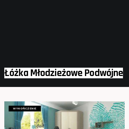
Łóżka Młodzieżowe Podwójne
WYKOŃCZENIE