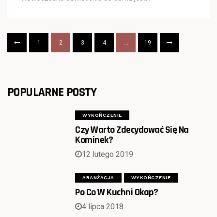
1
2
3
4
…
19
POPULARNE POSTY
WYKOŃCZENIE
Czy Warto Zdecydować Się Na
Kominek?
12 lutego 2019
ARANŻACJA
WYKOŃCZENIE
Po Co W Kuchni Okap?
4 lipca 2018