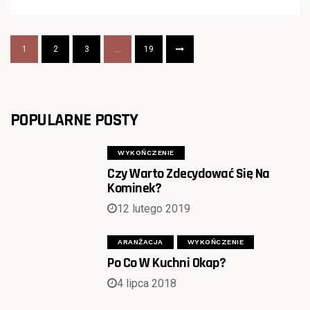
1
2
3
…
19
POPULARNE POSTY
WYKOŃCZENIE
Czy Warto Zdecydować Się Na
Kominek?
12 lutego 2019
ARANŻACJA
WYKOŃCZENIE
Po Co W Kuchni Okap?
4 lipca 2018