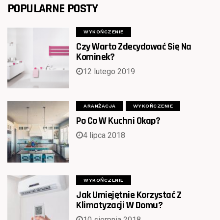
POPULARNE POSTY
WYKOŃCZENIE
Czy Warto Zdecydować Się Na
Kominek?
12 lutego 2019
ARANŻACJA
WYKOŃCZENIE
Po Co W Kuchni Okap?
4 lipca 2018
WYKOŃCZENIE
Jak Umiejętnie Korzystać Z
Klimatyzacji W Domu?
10 sierpnia 2018