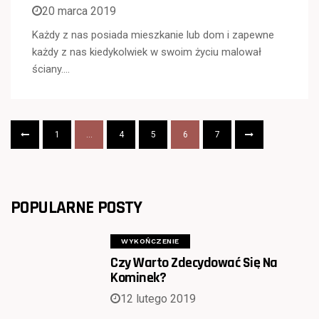
20 marca 2019
Każdy z nas posiada mieszkanie lub dom i zapewne
każdy z nas kiedykolwiek w swoim życiu malował
ściany….
1
…
4
5
6
7
POPULARNE POSTY
WYKOŃCZENIE
Czy Warto Zdecydować Się Na
Kominek?
12 lutego 2019