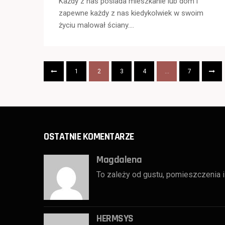
Każdy z nas posiada mieszkanie lub dom i
zapewne każdy z nas kiedykolwiek w swoim
życiu malował ściany….
1
2
3
4
…
7
OSTATNIE KOMENTARZE
Magdalena
To zależy od gustu, pomieszczenia i 
HERMSYS