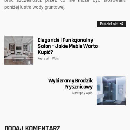
brak szczelności, przez co nie może być stosowana
poniżej lustra wody gruntowej.
Podziel się!
Elegancki I Funkcjonalny
Salon – Jakie Meble Warto
Kupić?
Poprzedni Wpis
Wybieramy Brodzik
Prysznicowy
Następny Wpis
DODAJ KOMENTARZ