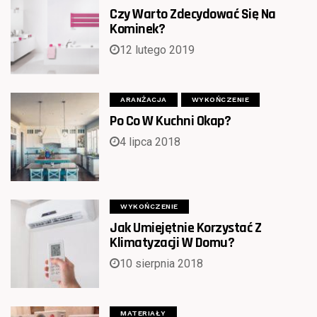
Czy Warto Zdecydować Się Na
Kominek?
12 lutego 2019
ARANŻACJA
WYKOŃCZENIE
Po Co W Kuchni Okap?
4 lipca 2018
WYKOŃCZENIE
Jak Umiejętnie Korzystać Z
Klimatyzacji W Domu?
10 sierpnia 2018
MATERIAŁY