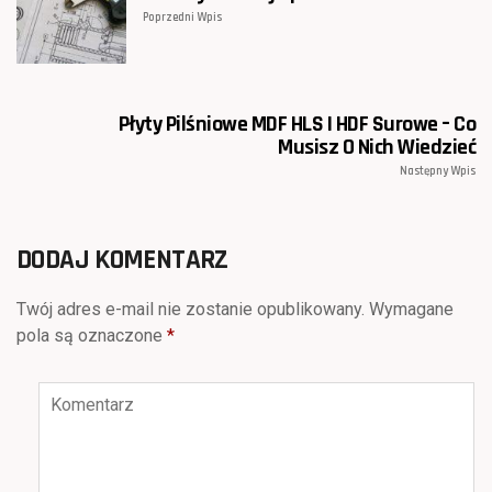
Poprzedni Wpis
Płyty Pilśniowe MDF HLS I HDF Surowe – Co
Musisz O Nich Wiedzieć
Następny Wpis
DODAJ KOMENTARZ
Twój adres e-mail nie zostanie opublikowany.
Wymagane
pola są oznaczone
*