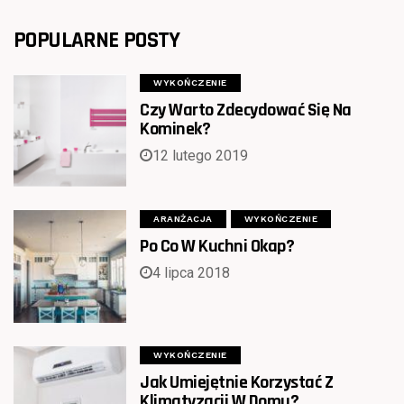
POPULARNE POSTY
WYKOŃCZENIE
Czy Warto Zdecydować Się Na
Kominek?
12 lutego 2019
ARANŻACJA
WYKOŃCZENIE
Po Co W Kuchni Okap?
4 lipca 2018
WYKOŃCZENIE
Jak Umiejętnie Korzystać Z
Klimatyzacji W Domu?