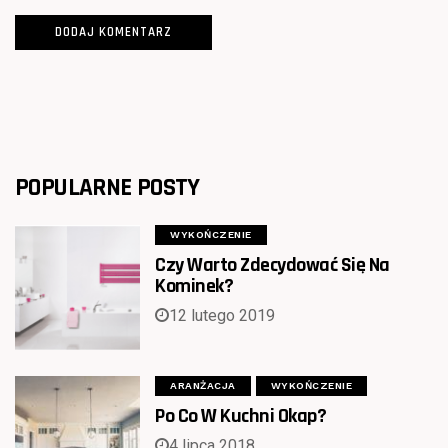
POPULARNE POSTY
WYKOŃCZENIE
Czy Warto Zdecydować Się Na
Kominek?
12 lutego 2019
ARANŻACJA
WYKOŃCZENIE
Po Co W Kuchni Okap?
4 lipca 2018