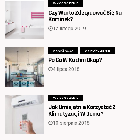
WYKOŃCZENIE
Czy Warto Zdecydować Się Na
Kominek?
12 lutego 2019
ARANŻACJA
WYKOŃCZENIE
Po Co W Kuchni Okap?
4 lipca 2018
WYKOŃCZENIE
Jak Umiejętnie Korzystać Z
Klimatyzacji W Domu?
10 sierpnia 2018